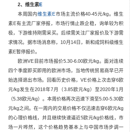
2、维生素
E
本周国内
维生素E
市场主流价格40-45元/kg。维生
素E有主流厂家停报，市场行情止跌企稳，询单较为积
极，下游维持刚需采买。后续需关注厂家报价及下游需
求情况。据市场消息称，10月14日，新和成饲料级维生
素E暂停报价。
欧洲VE目前市场报价5.30-6.00欧元/kg。面对连续
四个季度即买即用的欧洲市场，当地传统贸易商早已开
始选择退出市场。回看历史价格，VE价格上次击穿6欧
元/kg发生在2018年7月（3.85欧元/kg）至2020年1月
（5.38欧元/kg）。本周价格再次迅速下滑至5.00-5.30欧
元/kg之间。在一周内的交易价格不仅迅速击穿6欧元/kg
的心理价格线，并且继续快速逼近5欧元/kg价格线，市
场一片哗然，这个价格趋势基本上与中国市场步调一