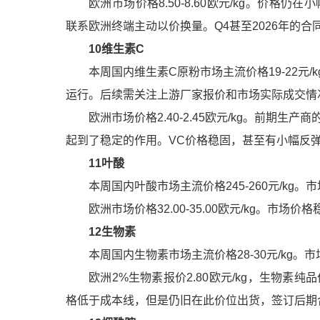
欧洲市场价格8.50-8.60欧元/kg。价
联系欧洲终端主动以价换量。Q4甚至2026年的合
10
维生素C
本周国内
维生素C
原粉市场主流价格19-22
运行。后续需关注上游厂家报价和市场实际成交情
欧洲市场价格2.40-2.45欧元/kg。前期
起到了稳定的作用。VC价格稳固，甚至有小幅反
11
叶酸
本周国内
叶酸
市场主流价格245-260元/k
欧洲市场价格32.00-35.00欧元/kg。市
12
生物素
本周国内
生物素
市场主流价格28-30元/k
欧洲2%生物素报价2.80欧元/kg，生物素纯
格低于成本线，但是仍旧在此价位出货，签订后期