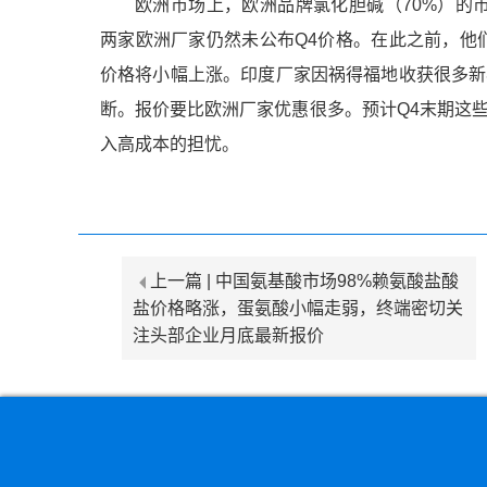
欧洲市场上，欧洲品牌氯化胆碱（70%）的市场价
两家欧洲厂家仍然未公布Q4价格。在此之前，他
价格将小幅上涨。印度厂家因祸得福地收获很多新
断。报价要比欧洲厂家优惠很多。预计Q4末期这
入高成本的担忧。
上一篇 |
中国氨基酸市场98%赖氨酸盐酸
盐价格略涨，蛋氨酸小幅走弱，终端密切关
注头部企业月底最新报价