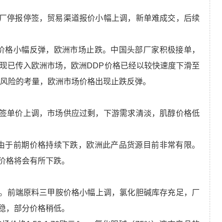
部分工厂停报停签，贸易渠道报价小幅上调，新单难成交，后续
前烟酰胺价格小幅反弹，欧洲市场止跌。中国头部厂家积极接单，
格现已传入欧洲市场，欧洲DDP价格已经以较快速度下滑至
物流风险的考量，欧洲市场价格出现止跌反弹。
分厂家签单价上调，市场供应过剩，下游需求清淡，肌醇价格低
格稳定。由于前期价格持续下跌，欧洲此产品货源目前非常有限。
价格将会有所下跌。
5元/kg。前端原料三甲胺价格小幅上调，氯化胆碱库存充足，厂
稳，部分价格稍低。