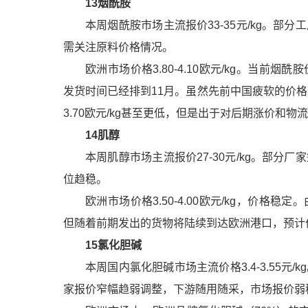
13
烟酰胺
本周
烟酰胺
市场主流报价33-35元/kg。
需关注原料价格情况。
欧洲市场价格3.80-4.10欧元/kg。当
发货时间已经排到11月。虽然先前中国疲软的价
3.70欧元/kg甚至更低，但是出于对后期涨价和
14
肌醇
本周
肌醇
市场主流报价27-30元/kg。部
位趋稳。
欧洲市场价格3.50-4.00欧元/kg，价
但随着前期发出的货物将陆续到达欧洲港口，预计
15
氯化胆碱
本周国内
氯化胆碱
市场主流价格3.4-3.5
家报价窄幅趋弱调整，下游随用随采，市场报价弱