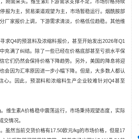
，刚需采买。维生素E下游需求支撑不足，市场价格持续
厂停报为主，贸易渠道观望为主，市场暂稳运行。烟酰胺部
分厂家报价上调，下游需求清淡，价格低位趋稳。其他维
求Q4的预混料及浓缩料报价，甚至开始发出2026年Q1
中充满了纠结。除了一些已经在价格底部甚至亏损水平保
信它们仍然会保持价格下降趋势。另外，美国的降息将迎
也会因为汇率原因进一步小幅下降。但是，大多数人都认
信心。因此，预混料和浓缩料生产企业较难针对Q4甚至
元/kg。维生素A价格稳中震荡运行，市场秉持观望态度，实际
成交情况。
元/kg。虽然当前交货价格有17.50欧元/kg的市场价格，但是17