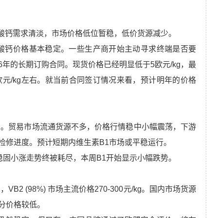
g。泛酸钙需求清淡，市场价格低位暂稳，低价货源减少。
周欧洲泛酸钙价格基本稳定。一些生产商开始主动寻求终端是否要
6年的长期订购合同。现货价格已经明显低于5欧元/kg，最
位于5欧元/kg左右。就当前合同签订情况来看，预计明年的价格
元/kg。贸易市场流通货源不多，价格行情稳中小幅震荡，下游
检修进度。预计短期内维生素B1市场或平稳运行。
几周的稳固小涨走势终被耗尽，本周B1开始显示小幅跌势。
kg，VB2 (98%) 市场主流价格270-300元/kg。国内市场货源
分价格较低。