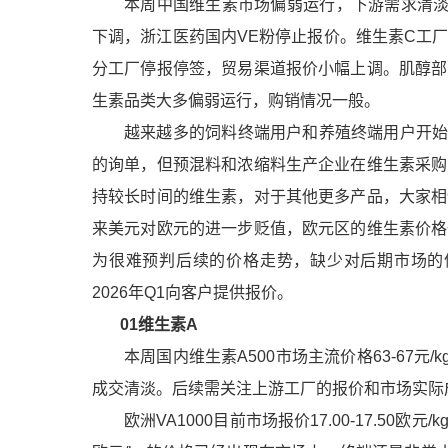
本周中国维生素市场偏弱运行，下游需求清淡
下调，浙江医药国内VE粉停止报价。维生素C工
分工厂停报停签，贸易渠道报价小幅上调。肌醇部
生素品类大多偏弱运行，购销情况一般。
越来越多的饲料终端用户和养殖终端用户开始寻
的询单，但预混料和浓缩料生产企业在维生素采购
持较长时间的维生素，对于其他更多产品，大家相
来美元对欧元的进一步贬值，欧元区的维生素价格
为很难预判后续的价格走势，缺少对后期市场的
2026年Q1向客户提供报价。
01
维生素A
本周国内
维生素A
500市场主流价格63-67
成交清淡。后续需关注上游工厂的报价和市场实际
欧洲VA1000目前市场报价17.00-17.50欧