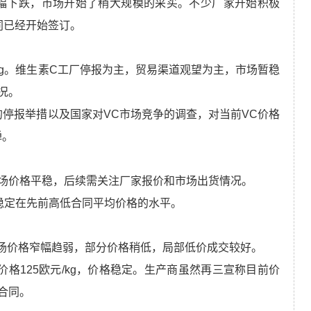
格仍在小幅下跌，市场开始了稍大规模的采买。不少厂家开始积极
同已经开始签订。
元/kg。维生素C工厂停报为主，贸易渠道观望为主，市场暂稳
况。
生产商的停报举措以及国家对VC市场竞争的调查，对当前VC价格
弹。
g。市场价格平稳，后续需关注厂家报价和市场出货情况。
场价格稳定在先前高低合同平均价格的水平。
g。市场价格窄幅趋弱，部分价格稍低，局部低价成交较好。
品价格125欧元/kg，价格稳定。生产商虽然再三宣称目前价
合同。