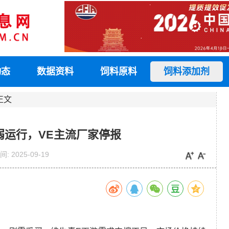
动态
数据资料
饲料原料
饲料添加剂
正文
弱运行，VE主流厂家停报
间:
2025-09-19