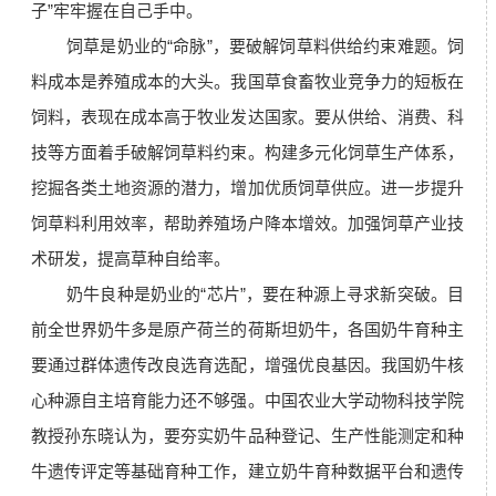
子”牢牢握在自己手中。
饲草是奶业的“命脉”，要破解饲草料供给约束难题。饲
料成本是养殖成本的大头。我国草食畜牧业竞争力的短板在
饲料，表现在成本高于牧业发达国家。要从供给、消费、科
技等方面着手破解饲草料约束。构建多元化饲草生产体系，
挖掘各类土地资源的潜力，增加优质饲草供应。进一步提升
饲草料利用效率，帮助养殖场户降本增效。加强饲草产业技
术研发，提高草种自给率。
奶牛良种是奶业的“芯片”，要在种源上寻求新突破。目
前全世界奶牛多是原产荷兰的荷斯坦奶牛，各国奶牛育种主
要通过群体遗传改良选育选配，增强优良基因。我国奶牛核
心种源自主培育能力还不够强。中国农业大学动物科技学院
教授孙东晓认为，要夯实奶牛品种登记、生产性能测定和种
牛遗传评定等基础育种工作，建立奶牛育种数据平台和遗传