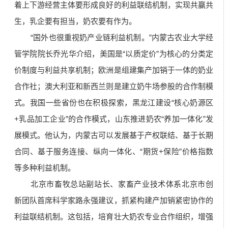
着上下游经营主体要形成良好的利益联结机制，实现共赢共
生，乳企要有担当，奶农要有作为。
“国外也很重视奶产业链利益机制。”内蒙古农业大学经
管学院院长乔光华介绍，美国是“以质定价”为核心的分类定
价制度与利益共享机制；欧洲是组建集产加销于一体的奶业
合作社；澳大利亚和新西兰则是建立奶牛场参股的合作制模
式。我国一些省份也在积极探索，黑龙江建设“核心奶源区
+乳品加工企业”的合作模式，山东推进奶农“养加一体化”发
展模式。他认为，内蒙古可以发展基于产权联结、基于长期
合同、基于服务连接、纵向一体化、“期货+保险”价格指数
等多种利益机制。
北京市畜牧总站副站长、家畜产业技术体系北京市创
新团队首席科学家路永强建议，抓紧构建产加销紧密协作的
利益联结机制。这包括，培育壮大奶农专业合作组织，增强