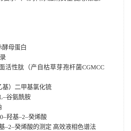
赤酵母蛋白
录
面活性肽
（
产自
枯草芽孢杆菌
CGMCC
乙基）二甲基氯化锍
L
–谷氨酰胺
钠
0
–羟基–
2
–癸烯酸
基–
2
–癸烯酸的测定 高效液相色谱法