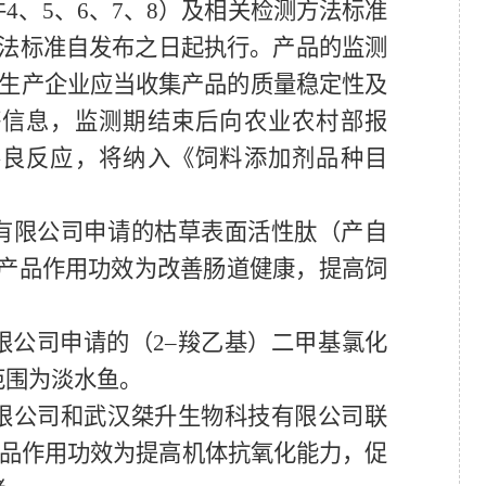
件
4
、
5
、
6
、
7
、
8
）
及相关检测方法标准
法标准自发布之日起执行。
产品的监测
生产企业应当收集产品的质量稳定性及
等信息
，
监测期结束后向农业农村部报
不良反应
，
将纳入《饲料添加剂品种目
。
有限公司申请的枯草表面活性肽（产自
产品作用功效为改善肠道健康，提高饲
限公司申请的（
2
–
羧乙基）二甲基氯化
范围为淡水鱼。
限公司和武汉桀升生物科技有限公司联
品作用功效为提高机体抗氧化能力，促