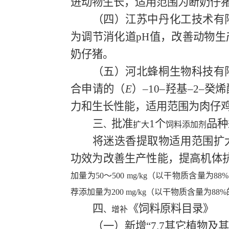
进动物生长，适用范围为断奶仔
（
四
）江苏中丹化工技术有
为调节消化道
pH
值，改善动物生
奶仔猪。
（
五
）河北蜂桐生物科技有
合
申请的
（
E
）
–
10
–羟基–
2
–癸烯
力和生长性能，适用范围为肉仔
三
批准
1
个
品种
、
扩大
饲料添加剂
将迷迭香提取物适用范围扩
功效为改善生产性能，提高机体
加量为
50
～
500 mg/kg
（以干物质含量为
88%
荐添加量为
200 mg/kg
（以干物质含量为
88%
四
《饲料
原料
目录》
、增补
（
一
）
新增
“
7.7
其它植物及其