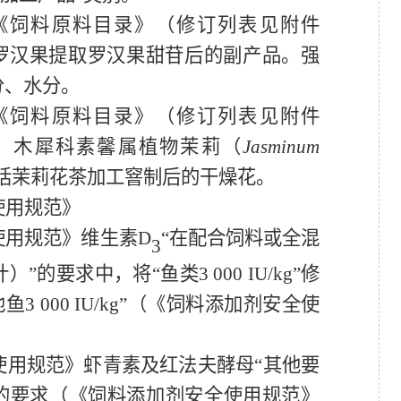
《饲料原料目录》
（
修订列表见附件
罗汉果提取罗汉果甜苷后的副产品。强
分、水分
。
《饲料原料目录》
（
修订列表见附件
：木犀科素馨属植物茉莉（
Jasminum
括茉莉花茶加工窨制后的干燥花
。
使用规范》
使用规范》维生素
D
“在配合饲料或全混
3
计）”的要求中
，
将
“鱼类
3 000 IU/kg
”修
他鱼
3 000 IU/kg
”
（《饲料添加剂安全使
使用规范》虾青素及红法夫酵母
“其他要
的要求
（《饲料添加剂安全使用规范》