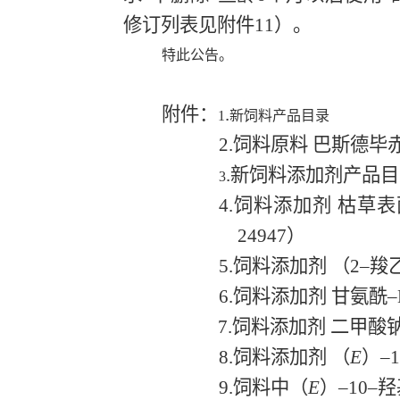
修订列表见附件
11
）
。
特此公告。
附件：
.
1
新饲料产品目录
2
.
饲料原料
巴斯德毕
.
新饲料添加剂产品目
3
4
.饲料添加剂
枯草表
24947
）
5
.
饲料添加剂
（
2
–羧
6
.
饲料添加剂
甘氨酰
–
7
.
饲料添加剂
二甲酸
8
.
饲料添加剂
（
E
）
–
1
9
.
饲料中（
E
）
–
10
–羟