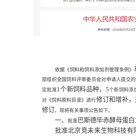
依据《饲料和饲料添加剂管理条例》
部组织全国饲料评审委员会对申请人提交的
1
个新饲料品种，
5
定批准
个新饲料添
修订和增补，
对《饲料原料目录》进行
修订
。现将有关事项公告如下。
一、
巴斯德毕赤酵母蛋白
批准
批准
北京竞未来生物科技有