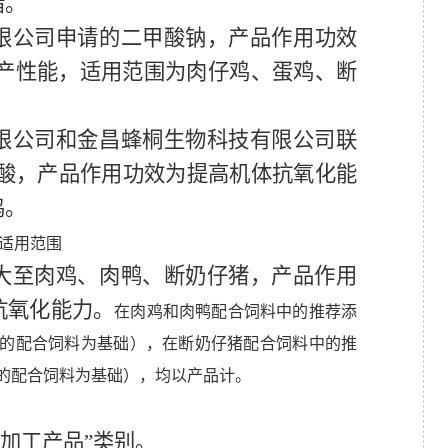
猪。
限公司
申请
的二甲酸钠
，产品作用功效
产性能，适用范围为肉仔鸡、蛋鸡、断
限公司和金昌蜂桐生物科技有限公司联
酸
，产品作用功效为提高机体抗氧化能
鸡。
适用范围
大至肉鸡、肉鸭、断奶仔猪，产品作用
抗氧化能力。
在肉鸡和肉鸭配合饲料中的推荐添
的
配合
饲料
为基础）
，
在断奶仔猪配合饲料中的推
的
配合
饲料
为基础）
，
均以产品计。
加工产品
”类别
。