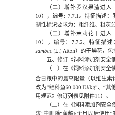
（
二
）
增补
罗汉果渣进入
10
）
，
编号
7.7.1
。特征描述：
：
制性标识要求为：粗纤维、粗灰
（
三
）
增补
茉莉花干进入
10
），
编号：
7.
7.2
。特征描述
sambac
(L.) Aiton
）的干燥花，包
五、修订《饲料添加剂安全
（一）在
《饲料添加剂安全
合日粮中的最高限量（以维生素
改为
“
鲑科鱼
60 000 IU/kg
”、“其
用规范》修订列表见附件
11
）。
（二）在《饲料添加剂安全
求”中删除“鱼龄
6
个月以后使用”