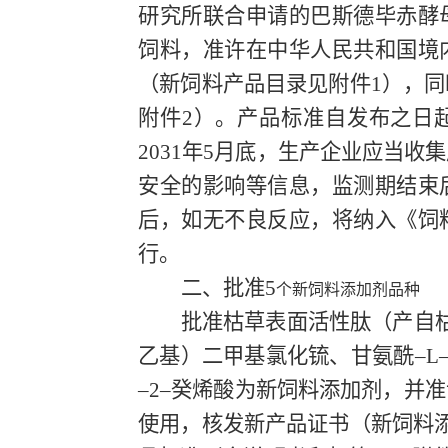
研究所联合申请的巴斯德毕赤酵
饲料
，
准许在中华人民共和国境
（
新
饲料
产品目录见附件
1
），
同
附件
2
）
。产品标准自发布之日
20
31
年
5
月底
，
生产企业应当收集
安全的影响等信息
，
监测期结束
后，如无不良反应
，
将纳入《饲
行。
二、批准
5
个新饲料添加剂品种
批准
枯草表面活性肽（
产自
乙基）二甲基氯化锍、甘氨酰–
L
–
2
–癸烯酸为新饲料添加剂
，
并准
使用
，
核发新产品证书
（
新
饲料