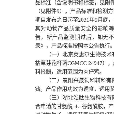
品标准
（
含说明书和标签
，
见附
（
见附件
9
）
。产品标准和检测方
期
自发布之日起至
20
31
年
5
月底
，
其对动物产品质量安全的影响
告。
新产品
监测期过后，如无
录》，产品标准按照本公告执行
（一）北京英惠尔生物技术
枯草芽孢杆菌
CGMCC 24947
），
料报酬，适用范围为肉仔鸡。
（
二
）襄阳兴晟饲料辅料有
锍
，产品作用功效为诱食，适用
（
三
）湖北泓肽生物科技有
合
申请
的甘氨酰
–
L
–谷氨酰胺
，产